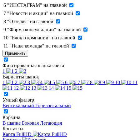
6
"ИНСТАГРАМ" на главной
7
"Новости и акции" на главной
8
"Отзывы" на главной
9
"Форма консультации" на главной
10
"Блок о компании" на главной
11
"Наша команда" на главной
Применить
Фиксированная шапка сайта
1
2
Варианты шапок
1
2
3
4
5
6
7
8
9
10
11
12
13
14
15
Умный фильтр
Вертикальный
Горизонтальный
Корзина
В шапке
Боковая
Летающая
Контакты
Карта FullHD
Компакт