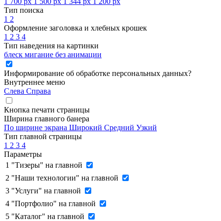
1 700 px
1 500 px
1 344 px
1 200 px
Тип поиска
1
2
Оформление заголовка и хлебных крошек
1
2
3
4
Тип наведения на картинки
блеск
мигание
без анимации
Информирование об обработке персональных данных
?
Внутреннее меню
Слева
Справа
Кнопка печати страницы
Ширина главного банера
По ширине экрана
Широкий
Средний
Узкий
Тип главной страницы
1
2
3
4
Параметры
1
"Тизеры" на главной
2
"Наши технологии" на главной
3
"Услуги" на главной
4
"Портфолио" на главной
5
"Каталог" на главной