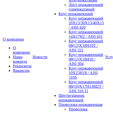
холоднокатаный
Лист нержавеющий
горячекатаный
Круг нержавеющий
Круг нержавеющий
20Х13/30Х13/40Х13
/ AISI 420
Круг нержавеющий
14Х17Н2 / AISI 431
О компании
Круг нержавеющий
08(12)Х18Н10Т /
О
AISI 321
компании
Круг нержавеющий
Наша
Новости
Услу
08(12)Х18Н10 /
команда
AISI 304
Реквизиты
Круг нержавеющий
Вакансии
10Х23Н18 / AISI
310S
Круг нержавеющий
08(10)Х17Н13М2Т /
AISI 316 Тi
Шестигранник
нержавеющий
Проволока нержавеющая
Проволока