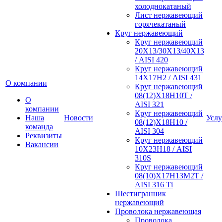
холоднокатаный
Лист нержавеющий
горячекатаный
Круг нержавеющий
Круг нержавеющий
20Х13/30Х13/40Х13
/ AISI 420
Круг нержавеющий
14Х17Н2 / AISI 431
О компании
Круг нержавеющий
08(12)Х18Н10Т /
О
AISI 321
компании
Круг нержавеющий
Наша
Новости
Услу
08(12)Х18Н10 /
команда
AISI 304
Реквизиты
Круг нержавеющий
Вакансии
10Х23Н18 / AISI
310S
Круг нержавеющий
08(10)Х17Н13М2Т /
AISI 316 Тi
Шестигранник
нержавеющий
Проволока нержавеющая
Проволока