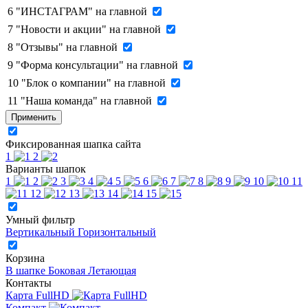
6
"ИНСТАГРАМ" на главной
7
"Новости и акции" на главной
8
"Отзывы" на главной
9
"Форма консультации" на главной
10
"Блок о компании" на главной
11
"Наша команда" на главной
Применить
Фиксированная шапка сайта
1
2
Варианты шапок
1
2
3
4
5
6
7
8
9
10
11
12
13
14
15
Умный фильтр
Вертикальный
Горизонтальный
Корзина
В шапке
Боковая
Летающая
Контакты
Карта FullHD
Компакт