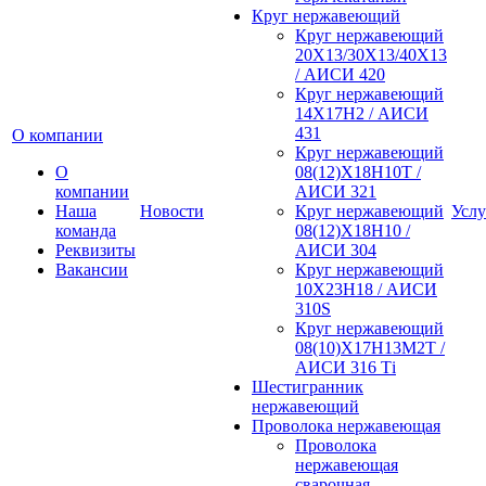
Круг нержавеющий
Круг нержавеющий
20Х13/30Х13/40Х13
/ АИСИ 420
Круг нержавеющий
14Х17Н2 / АИСИ
431
О компании
Круг нержавеющий
О
08(12)Х18Н10Т /
компании
АИСИ 321
Наша
Новости
Круг нержавеющий
Услу
команда
08(12)Х18Н10 /
Реквизиты
АИСИ 304
Вакансии
Круг нержавеющий
10Х23Н18 / АИСИ
310S
Круг нержавеющий
08(10)Х17Н13М2Т /
АИСИ 316 Тi
Шестигранник
нержавеющий
Проволока нержавеющая
Проволока
нержавеющая
сварочная