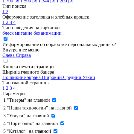
1 700 px
1 500 px
1 344 px
1 200 px
Тип поиска
1
2
Оформление заголовка и хлебных крошек
1
2
3
4
Тип наведения на картинки
блеск
мигание
без анимации
Информирование об обработке персональных данных
?
Внутреннее меню
Слева
Справа
Кнопка печати страницы
Ширина главного банера
По ширине экрана
Широкий
Средний
Узкий
Тип главной страницы
1
2
3
4
Параметры
1
"Тизеры" на главной
2
"Наши технологии" на главной
3
"Услуги" на главной
4
"Портфолио" на главной
5
"Каталог" на главной