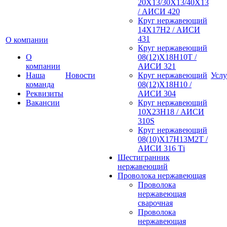
20Х13/30Х13/40Х13
/ АИСИ 420
Круг нержавеющий
14Х17Н2 / АИСИ
431
О компании
Круг нержавеющий
О
08(12)Х18Н10Т /
компании
АИСИ 321
Наша
Новости
Круг нержавеющий
Услу
команда
08(12)Х18Н10 /
Реквизиты
АИСИ 304
Вакансии
Круг нержавеющий
10Х23Н18 / АИСИ
310S
Круг нержавеющий
08(10)Х17Н13М2Т /
АИСИ 316 Тi
Шестигранник
нержавеющий
Проволока нержавеющая
Проволока
нержавеющая
сварочная
Проволока
нержавеющая