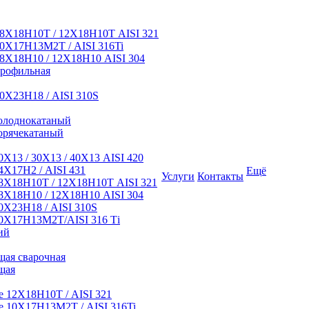
8Х18Н10Т / 12Х18Н10Т AISI 321
0Х17Н13М2Т / AISI 316Ti
8Х18Н10 / 12Х18Н10 AISI 304
профильная
0Х23Н18 / AISI 310S
олоднокатаный
орячекатаный
Х13 / 30Х13 / 40Х13 AISI 420
Х17Н2 / AISI 431
Ещё
Услуги
Контакты
8Х18Н10Т / 12Х18Н10Т AISI 321
Х18Н10 / 12Х18Н10 AISI 304
Х23Н18 / AISI 310S
0Х17Н13М2Т/AISI 316 Тi
ий
ая сварочная
щая
 12Х18Н10Т / AISI 321
 10Х17Н13М2Т / AISI 316Ti