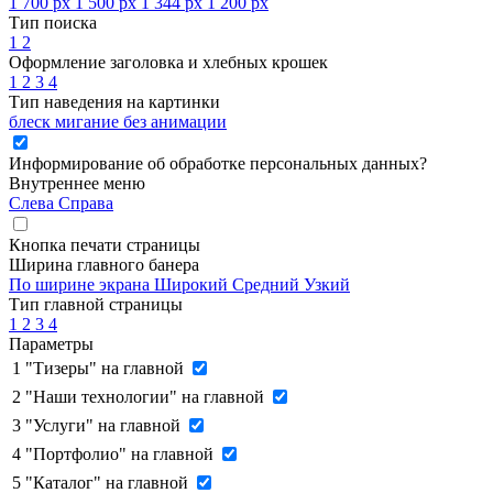
1 700 px
1 500 px
1 344 px
1 200 px
Тип поиска
1
2
Оформление заголовка и хлебных крошек
1
2
3
4
Тип наведения на картинки
блеск
мигание
без анимации
Информирование об обработке персональных данных
?
Внутреннее меню
Слева
Справа
Кнопка печати страницы
Ширина главного банера
По ширине экрана
Широкий
Средний
Узкий
Тип главной страницы
1
2
3
4
Параметры
1
"Тизеры" на главной
2
"Наши технологии" на главной
3
"Услуги" на главной
4
"Портфолио" на главной
5
"Каталог" на главной