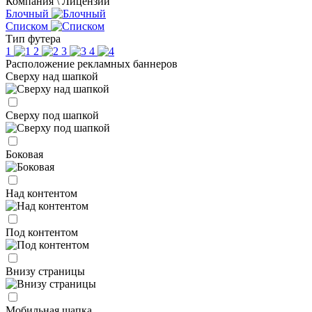
Компания \ Лицензии
Блочный
Списком
Тип футера
1
2
3
4
Расположение рекламных баннеров
Сверху над шапкой
Сверху под шапкой
Боковая
Над контентом
Под контентом
Внизу страницы
Мобильная шапка