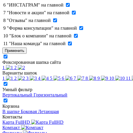
6
"ИНСТАГРАМ" на главной
7
"Новости и акции" на главной
8
"Отзывы" на главной
9
"Форма консультации" на главной
10
"Блок о компании" на главной
11
"Наша команда" на главной
Применить
Фиксированная шапка сайта
1
2
Варианты шапок
1
2
3
4
5
6
7
8
9
10
11
Умный фильтр
Вертикальный
Горизонтальный
Корзина
В шапке
Боковая
Летающая
Контакты
Карта FullHD
Компакт
Филиалы